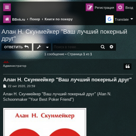
Регистрация
Вход
Покер
Книги по покеру
BBnk.ru
Translate
Алан Н. Скунмейкер "Ваш лучший покерный
друг"
ПОИСК
РАСШИРЕН
ОТВЕТИТЬ
1 сообщение • Страница
1
из
1
-AA-
Администратор
Алан Н. Скунмейкер "Ваш лучший покерный друг"
С
22 окт 2020, 20:59
о
о
Алан Н. Скунмейкер "Ваш лучший покерный друг" (Alan N.
б
Schoonmaker "Your Best Poker Friend")
щ
е
н
и
е