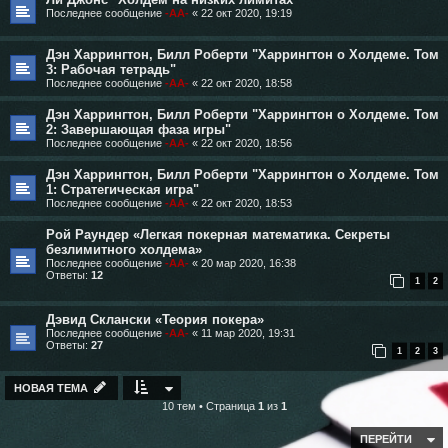
Последнее сообщение
-AA-
«
22 окт 2020, 19:19
Дэн Харрингтон, Билл Роберти "Харрингтон о Холдеме. Том
3: Рабочая тетрадь"
Последнее сообщение
-AA-
«
22 окт 2020, 18:58
Дэн Харрингтон, Билл Роберти "Харрингтон о Холдеме. Том
2: Завершающая фаза игры"
Последнее сообщение
-AA-
«
22 окт 2020, 18:56
Дэн Харрингтон, Билл Роберти "Харрингтон о Холдеме. Том
1: Стратегическая игра"
Последнее сообщение
-AA-
«
22 окт 2020, 18:53
Рой Раундер «Легкая покерная математика. Секреты
безлимитного холдема»
Последнее сообщение
-AA-
«
20 мар 2020, 16:38
Ответы:
12
1
2
Дэвид Склански «Теория покера»
Последнее сообщение
-AA-
«
11 мар 2020, 19:31
Ответы:
27
1
2
3
НОВАЯ ТЕМА
10 тем • Страница
1
из
1
ПЕРЕЙТИ