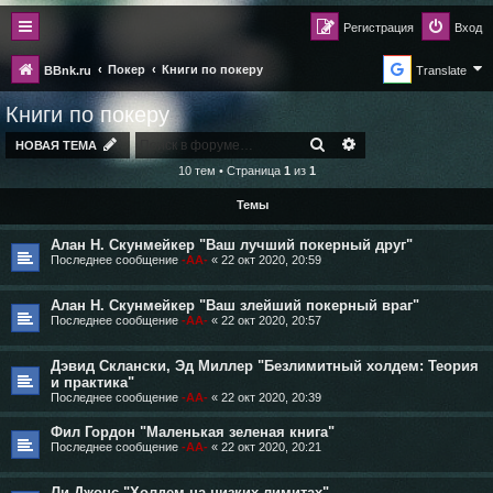
Регистрация
Вход
Покер
Книги по покеру
BBnk.ru
Translate
Книги по покеру
ПОИСК
РАСШИРЕННЫЙ ПО
НОВАЯ ТЕМА
10 тем • Страница
1
из
1
Темы
Алан Н. Скунмейкер "Ваш лучший покерный друг"
Последнее сообщение
-AA-
«
22 окт 2020, 20:59
Алан Н. Скунмейкер "Ваш злейший покерный враг"
Последнее сообщение
-AA-
«
22 окт 2020, 20:57
Дэвид Склански, Эд Миллер "Безлимитный холдем: Теория
и практика"
Последнее сообщение
-AA-
«
22 окт 2020, 20:39
Фил Гордон "Маленькая зеленая книга"
Последнее сообщение
-AA-
«
22 окт 2020, 20:21
Ли Джонс "Холдем на низких лимитах"