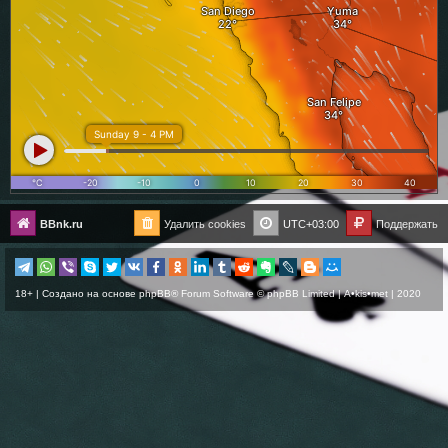
BBnk.ru
Удалить cookies
UTC+03:00
Поддержать
18+ | Создано на основе
phpBB
® Forum Software © phpBB Limited |
A•kis•met
| 2020