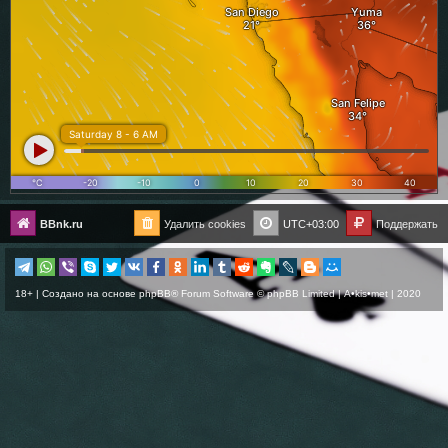
BBnk.ru
Удалить cookies
UTC+03:00
Поддержать
18+ | Создано на основе
phpBB
® Forum Software © phpBB Limited |
A•kis•met
| 2020