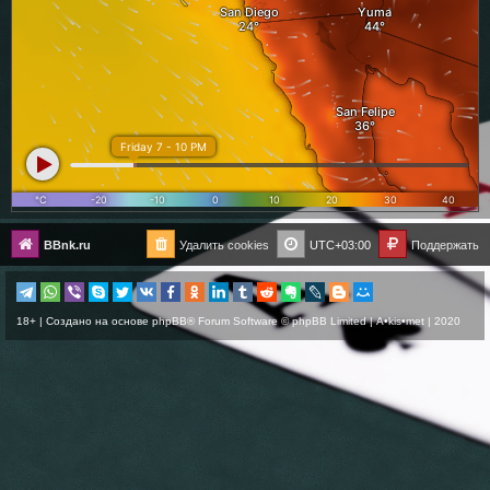
BBnk.ru
Удалить cookies
UTC+03:00
Поддержать
18+ | Создано на основе
phpBB
® Forum Software © phpBB Limited |
A•kis•met
| 2020