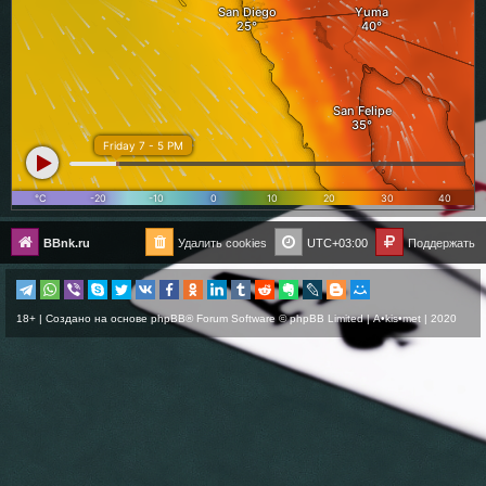
BBnk.ru
Удалить cookies
UTC+03:00
Поддержать
18+ | Создано на основе
phpBB
® Forum Software © phpBB Limited |
A•kis•met
| 2020