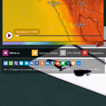
BBnk.ru
Удалить cookies
UTC+03:00
Поддержать
18+ | Создано на основе
phpBB
® Forum Software © phpBB Limited |
A•kis•met
| 2020