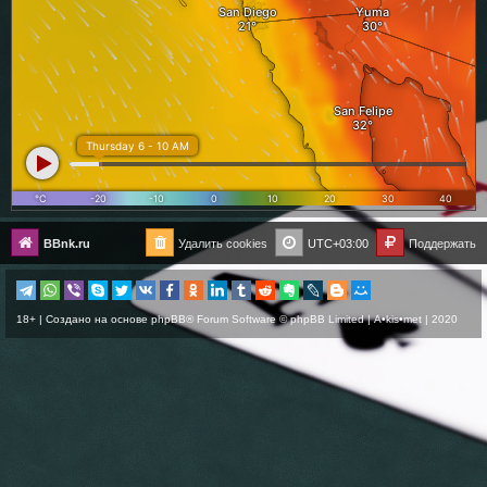
BBnk.ru
Удалить cookies
UTC+03:00
Поддержать
18+ | Создано на основе
phpBB
® Forum Software © phpBB Limited |
A•kis•met
| 2020