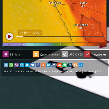
BBnk.ru
Удалить cookies
UTC+03:00
Поддержать
18+ | Создано на основе
phpBB
® Forum Software © phpBB Limited |
A•kis•met
| 2020