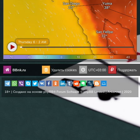
BBnk.ru
Удалить cookies
UTC+03:00
Поддержать
18+ | Создано на основе
phpBB
® Forum Software © phpBB Limited |
A•kis•met
| 2020