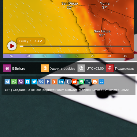
BBnk.ru
Удалить cookies
UTC+03:00
Поддержать
18+ | Создано на основе
phpBB
® Forum Software © phpBB Limited |
A•kis•met
| 2020