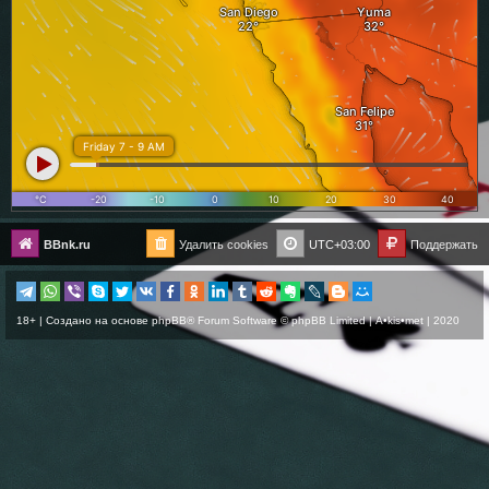
BBnk.ru
Удалить cookies
UTC+03:00
Поддержать
18+ | Создано на основе
phpBB
® Forum Software © phpBB Limited |
A•kis•met
| 2020