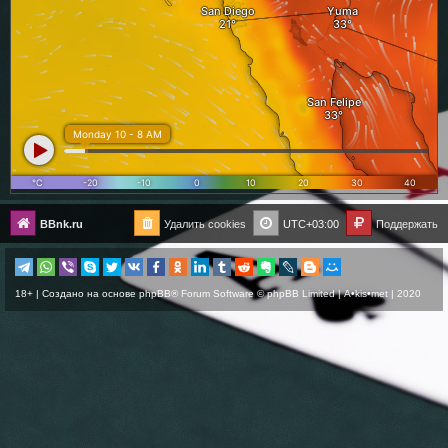
BBnk.ru
Удалить cookies
UTC+03:00
Поддержать
18+ | Создано на основе
phpBB
® Forum Software © phpBB Limited |
A•kis•met
| 2020