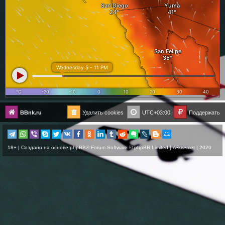
BBnk.ru
Удалить cookies
UTC+03:00
Поддержать
18+ | Создано на основе
phpBB
® Forum Software © phpBB Limited |
A•kis•met
| 2020