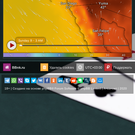
BBnk.ru
Удалить cookies
UTC+03:00
Поддержать
18+ | Создано на основе
phpBB
® Forum Software © phpBB Limited |
A•kis•met
| 2020