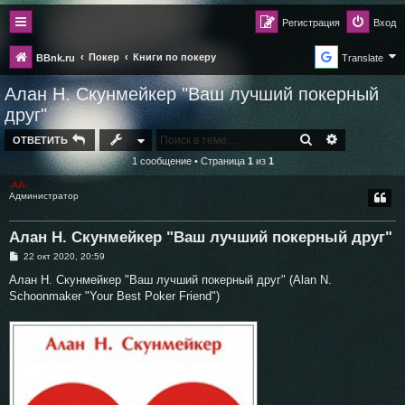
Регистрация
Вход
Покер
Книги по покеру
BBnk.ru
Translate
Алан Н. Скунмейкер "Ваш лучший покерный
друг"
ПОИСК
РАСШИРЕН
ОТВЕТИТЬ
1 сообщение • Страница
1
из
1
-AA-
Администратор
Алан Н. Скунмейкер "Ваш лучший покерный друг"
С
22 окт 2020, 20:59
о
о
Алан Н. Скунмейкер "Ваш лучший покерный друг" (Alan N.
б
Schoonmaker "Your Best Poker Friend")
щ
е
н
и
е