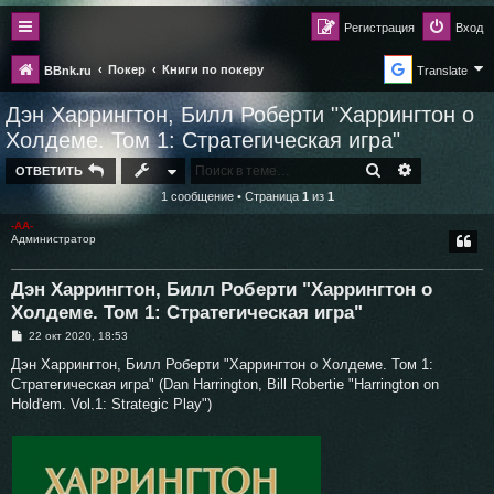
Регистрация
Вход
Покер
Книги по покеру
BBnk.ru
Translate
Дэн Харрингтон, Билл Роберти "Харрингтон о
Холдеме. Том 1: Стратегическая игра"
ПОИСК
РАСШИРЕН
ОТВЕТИТЬ
1 сообщение • Страница
1
из
1
-AA-
Администратор
Дэн Харрингтон, Билл Роберти "Харрингтон о
Холдеме. Том 1: Стратегическая игра"
С
22 окт 2020, 18:53
о
о
Дэн Харрингтон, Билл Роберти "Харрингтон о Холдеме. Том 1:
б
Стратегическая игра" (Dan Harrington, Bill Robertie "Harrington on
щ
е
Hold'em. Vol.1: Strategic Play")
н
и
е