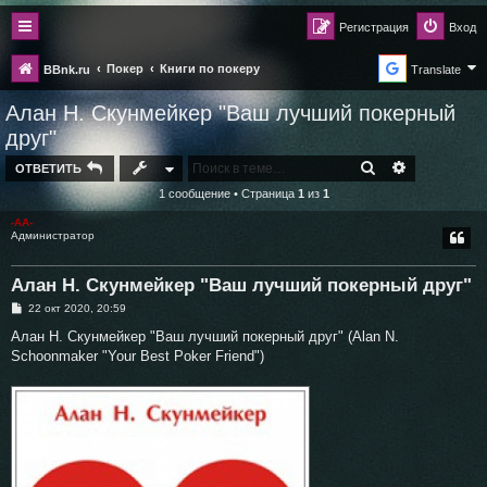
Регистрация
Вход
Покер
Книги по покеру
BBnk.ru
Translate
Алан Н. Скунмейкер "Ваш лучший покерный
друг"
ПОИСК
РАСШИРЕН
ОТВЕТИТЬ
1 сообщение • Страница
1
из
1
-AA-
Администратор
Алан Н. Скунмейкер "Ваш лучший покерный друг"
С
22 окт 2020, 20:59
о
о
Алан Н. Скунмейкер "Ваш лучший покерный друг" (Alan N.
б
Schoonmaker "Your Best Poker Friend")
щ
е
н
и
е