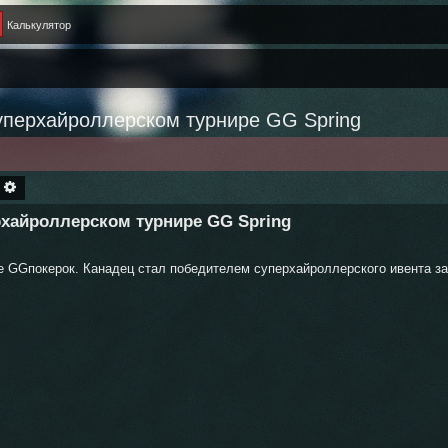
Калькулятор
уперхайроллерском турнире GG Spring
ОИСК
РАСШИРЕННЫЙ ПОИСК
рхайроллерском турнире GG Spring
 GGпокерок. Канадец стал победителем суперхайроллерского ивента за 