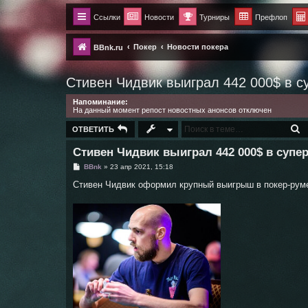
Ссылки
Новости
Турниры
Префлоп
Покер
Новости покера
BBnk.ru
Стивен Чидвик выиграл 442 000$ в с
Напоминание:
На данный момент репост новостных анонсов отключен
П
ОТВЕТИТЬ
Стивен Чидвик выиграл 442 000$ в супе
С
BBnk
»
23 апр 2021, 15:18
о
о
Стивен Чидвик оформил крупный выигрыш в покер-руме
б
щ
е
н
и
е