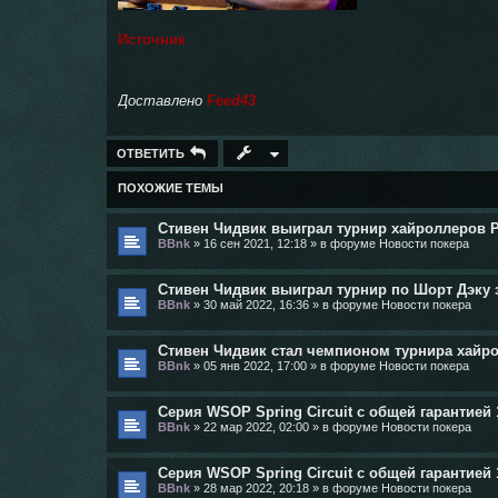
Источник
Доставлено
Feed43
ОТВЕТИТЬ
ПОХОЖИЕ ТЕМЫ
Стивен Чидвик выиграл турнир хайроллеров Po
BBnk
»
16 сен 2021, 12:18
» в форуме
Новости покера
Стивен Чидвик выиграл турнир по Шорт Дэку за 
BBnk
»
30 май 2022, 16:36
» в форуме
Новости покера
Стивен Чидвик стал чемпионом турнира хайрол
BBnk
»
05 янв 2022, 17:00
» в форуме
Новости покера
Серия WSOP Spring Circuit c общей гарантией 
BBnk
»
22 мар 2022, 02:00
» в форуме
Новости покера
Серия WSOP Spring Circuit c общей гарантией 
BBnk
»
28 мар 2022, 20:18
» в форуме
Новости покера