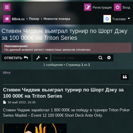
Регистрация
Вход
Покер
Новости покера
BBnk.ru
Translate
Стивен Чидвик выиграл турнир по Шорт Дэку
за 100 000€ на Triton Series
Напоминание:
На данный момент репост новостных анонсов отключен
ПОИСК
РАСШИРЕН
ОТВЕТИТЬ
1 сообщение • Страница
1
из
1
BBnk
Стивен Чидвик выиграл турнир по Шорт Дэку за
100 000€ на Triton Series
С
30 май 2022, 16:36
о
о
Стивен Чидвик заработал 1 800 000€ за победу в турнире Triton Poker
б
Series Madrid – Event 12 100 000€ Short Deck Ante Only.
щ
е
н
и
е