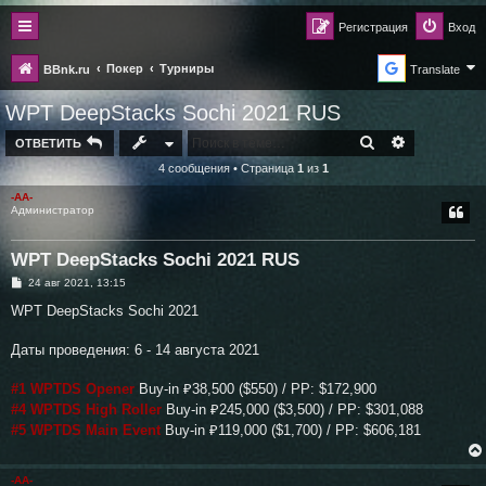
Регистрация
Вход
Покер
Турниры
BBnk.ru
Translate
WPT DeepStacks Sochi 2021 RUS
ПОИСК
РАСШИРЕН
ОТВЕТИТЬ
4 сообщения • Страница
1
из
1
-AA-
Администратор
WPT DeepStacks Sochi 2021 RUS
С
24 авг 2021, 13:15
о
о
WPT DeepStacks Sochi 2021
б
щ
е
Даты проведения: 6 - 14 августа 2021
н
и
е
#1 WPTDS Opener
Buy-in ₽38,500 ($550) / PP: $172,900
#4 WPTDS High Roller
Buy-in ₽245,000 ($3,500) / PP: $301,088
#5 WPTDS Main Event
Buy-in ₽119,000 ($1,700) / PP: $606,181
-AA-