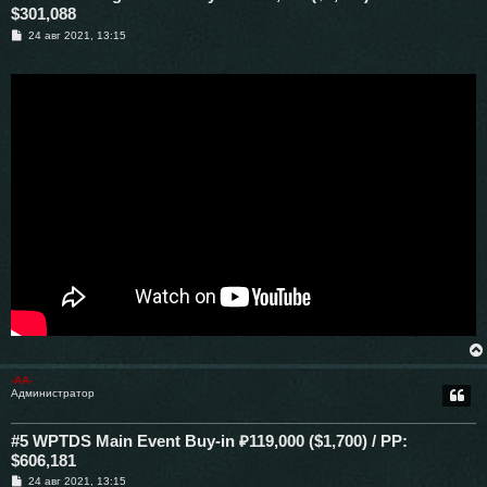
$301,088
С
24 авг 2021, 13:15
о
о
б
щ
е
н
и
е
-AA-
Администратор
#5 WPTDS Main Event Buy-in ₽119,000 ($1,700) / PP:
$606,181
С
24 авг 2021, 13:15