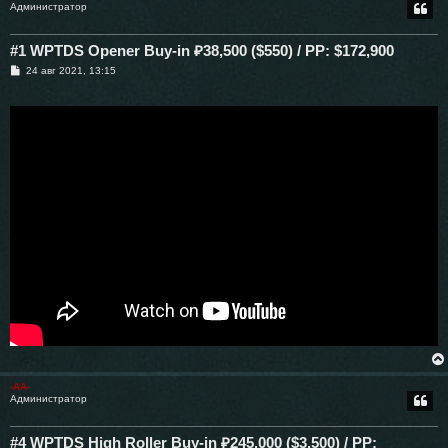
Администратор
#1 WPTDS Opener Buy-in ₽38,500 ($550) / PP: $172,900
С
24 авг 2021, 13:15
о
о
б
щ
е
н
и
е
-AA-
Администратор
#4 WPTDS High Roller Buy-in ₽245,000 ($3,500) / PP: