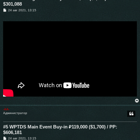
$301,088
С
24 авг 2021, 13:15
о
о
б
щ
е
н
и
е
-AA-
Администратор
#5 WPTDS Main Event Buy-in ₽119,000 ($1,700) / PP:
$606,181
С
24 авг 2021, 13:15