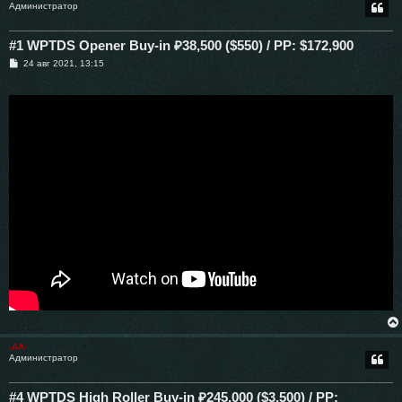
Администратор
#1 WPTDS Opener Buy-in ₽38,500 ($550) / PP: $172,900
С
24 авг 2021, 13:15
о
о
б
щ
е
н
и
е
-AA-
Администратор
#4 WPTDS High Roller Buy-in ₽245,000 ($3,500) / PP: