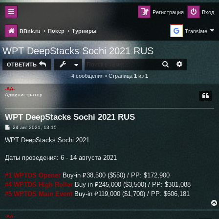
Регистрация
Вход
Покер
Турниры
BBnk.ru
Translate
WPT DeepStacks Sochi 2021 RUS
ПОИСК
РАСШИРЕН
ОТВЕТИТЬ
4 сообщения • Страница
1
из
1
-AA-
Администратор
WPT DeepStacks Sochi 2021 RUS
С
24 авг 2021, 13:15
о
о
WPT DeepStacks Sochi 2021
б
щ
е
Даты проведения: 6 - 14 августа 2021
н
и
е
#1 WPTDS Opener
Buy-in ₽38,500 ($550) / PP: $172,900
#4 WPTDS High Roller
Buy-in ₽245,000 ($3,500) / PP: $301,088
#5 WPTDS Main Event
Buy-in ₽119,000 ($1,700) / PP: $606,181
-AA-