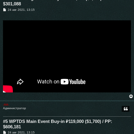
$301,088
С
24 авг 2021, 13:15
о
о
б
щ
е
н
и
е
-AA-
Администратор
#5 WPTDS Main Event Buy-in ₽119,000 ($1,700) / PP:
$606,181
С
24 авг 2021, 13:15