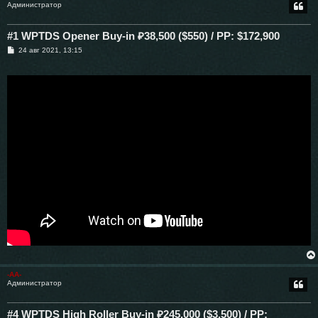
Администратор
#1 WPTDS Opener Buy-in ₽38,500 ($550) / PP: $172,900
С
24 авг 2021, 13:15
о
о
б
щ
е
н
и
е
-AA-
Администратор
#4 WPTDS High Roller Buy-in ₽245,000 ($3,500) / PP: