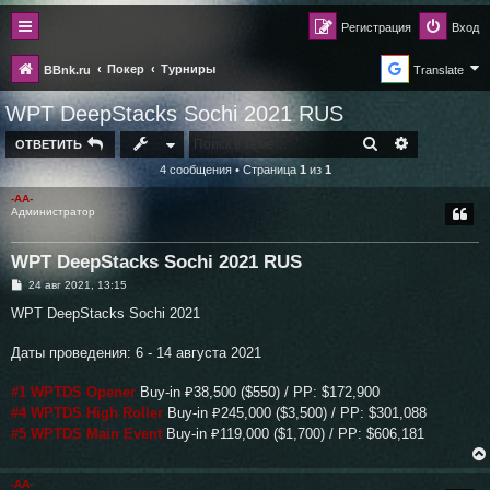
Регистрация
Вход
Покер
Турниры
BBnk.ru
Translate
WPT DeepStacks Sochi 2021 RUS
ПОИСК
РАСШИРЕН
ОТВЕТИТЬ
4 сообщения • Страница
1
из
1
-AA-
Администратор
WPT DeepStacks Sochi 2021 RUS
С
24 авг 2021, 13:15
о
о
WPT DeepStacks Sochi 2021
б
щ
е
Даты проведения: 6 - 14 августа 2021
н
и
е
#1 WPTDS Opener
Buy-in ₽38,500 ($550) / PP: $172,900
#4 WPTDS High Roller
Buy-in ₽245,000 ($3,500) / PP: $301,088
#5 WPTDS Main Event
Buy-in ₽119,000 ($1,700) / PP: $606,181
-AA-