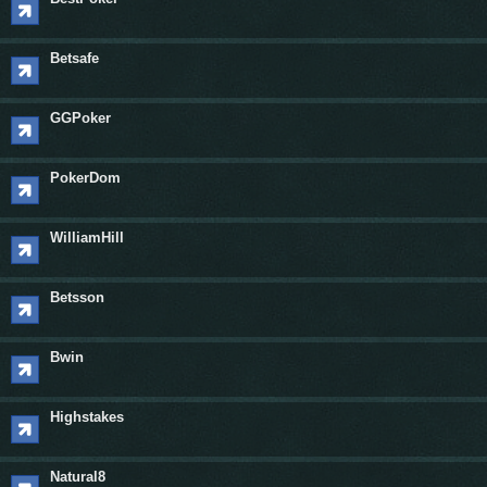
Betsafe
GGPoker
PokerDom
WilliamHill
Betsson
Bwin
Highstakes
Natural8