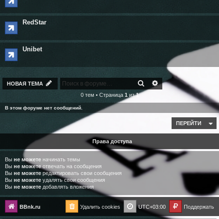
RedStar
Unibet
ПОИСК
РАСШИРЕННЫЙ ПО
НОВАЯ ТЕМА
0 тем • Страница
1
из
1
В этом форуме нет сообщений.
ПЕРЕЙТИ
Права доступа
Вы
не можете
начинать темы
Вы
не можете
отвечать на сообщения
Вы
не можете
редактировать свои сообщения
Вы
не можете
удалять свои сообщения
Вы
не можете
добавлять вложения
BBnk.ru
Удалить cookies
UTC+03:00
Поддержать