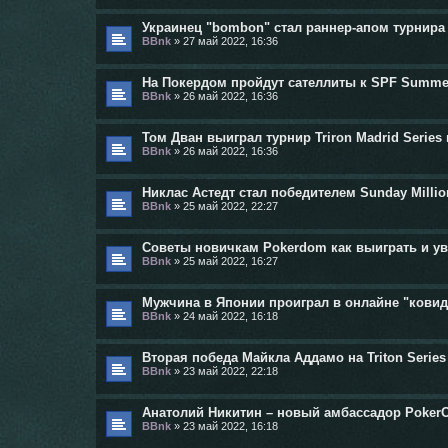
Украинец "bombon" стал раннер-апом турнира
BBnk
»
27 май 2022, 16:36
На Покердом пройдут сателлиты к SPF Summe
BBnk
»
26 май 2022, 16:36
Том Дван выиграл турнир Triron Madrid Series 
BBnk
»
26 май 2022, 16:36
Никлас Астедт стал победителем Sunday Millio
BBnk
»
25 май 2022, 22:27
Советы новичкам Pokerdom как выиграть и у
BBnk
»
25 май 2022, 16:27
Мужчина в Японии проиграл в онлайне "кови
BBnk
»
24 май 2022, 16:18
Вторая победа Майкла Аддамо на Triton Series
BBnk
»
23 май 2022, 22:18
Анатолий Никитин – новый амбассадор Poker
BBnk
»
23 май 2022, 16:18