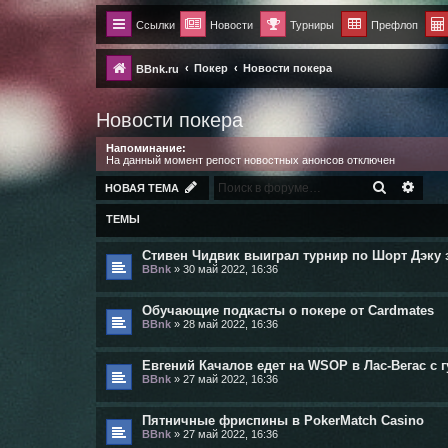
Ссылки
Новости
Турниры
Префлоп
Покер
Новости покера
BBnk.ru
Новости покера
Напоминание:
На данный момент репост новостных анонсов отключен
ПОИСК
РАС
НОВАЯ ТЕМА
ТЕМЫ
Стивен Чидвик выиграл турнир по Шорт Дэку за 
BBnk
»
30 май 2022, 16:36
Обучающие подкасты о покере от Cardmates
BBnk
»
28 май 2022, 16:36
Евгений Качалов едет на WSOP в Лас-Вегас с 
BBnk
»
27 май 2022, 16:36
Пятничные фриспины в PokerMatch Casino
BBnk
»
27 май 2022, 16:36