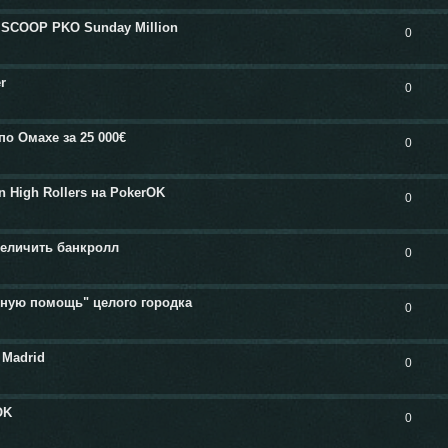
 SCOOP PKO Sunday Million
0
r
0
по Омахе за 25 000€
0
n High Rollers на PokerOK
0
величить банкролл
0
дную помощь" целого городка
0
 Madrid
0
OK
0