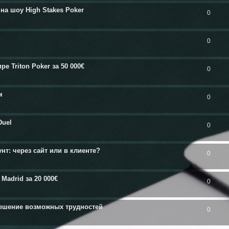
на шоу High Stakes Poker
0
0
 Triton Poker за 50 000€
0
м
0
Duel
0
нт: через сайт или в клиенте?
0
Madrid за 20 000€
0
решение возможных трудностей
0