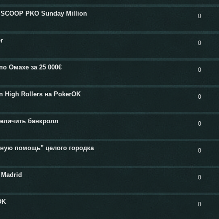
 SCOOP PKO Sunday Million
0
r
0
по Омахе за 25 000€
0
n High Rollers на PokerOK
0
величить банкролл
0
дную помощь" целого городка
0
 Madrid
0
OK
0