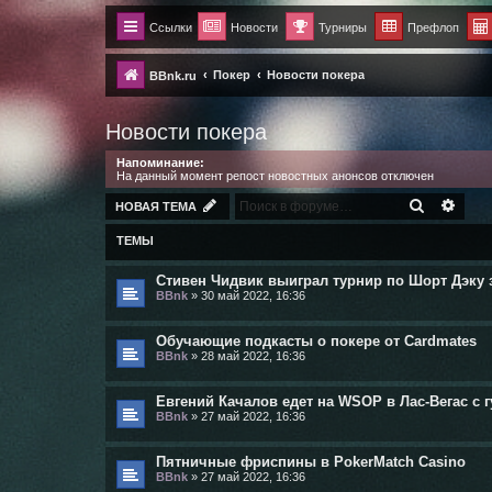
Ссылки
Новости
Турниры
Префлоп
Покер
Новости покера
BBnk.ru
Новости покера
Напоминание:
На данный момент репост новостных анонсов отключен
ПОИСК
РАС
НОВАЯ ТЕМА
ТЕМЫ
Стивен Чидвик выиграл турнир по Шорт Дэку за 
BBnk
»
30 май 2022, 16:36
Обучающие подкасты о покере от Cardmates
BBnk
»
28 май 2022, 16:36
Евгений Качалов едет на WSOP в Лас-Вегас с 
BBnk
»
27 май 2022, 16:36
Пятничные фриспины в PokerMatch Casino
BBnk
»
27 май 2022, 16:36