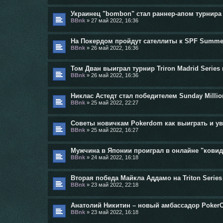
Украинец "bombon" стал раннер-апом турнира
BBnk
»
27 май 2022, 16:36
На Покердом пройдут сателлиты к SPF Summe
BBnk
»
26 май 2022, 16:36
Том Дван выиграл турнир Triron Madrid Series 
BBnk
»
26 май 2022, 16:36
Никлас Астедт стал победителем Sunday Millio
BBnk
»
25 май 2022, 22:27
Советы новичкам Pokerdom как выиграть и у
BBnk
»
25 май 2022, 16:27
Мужчина в Японии проиграл в онлайне "кови
BBnk
»
24 май 2022, 16:18
Вторая победа Майкла Аддамо на Triton Series
BBnk
»
23 май 2022, 22:18
Анатолий Никитин – новый амбассадор Poker
BBnk
»
23 май 2022, 16:18