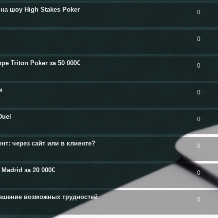
на шоу High Stakes Poker
0
0
 Triton Poker за 50 000€
0
м
0
Duel
0
нт: через сайт или в клиенте?
0
Madrid за 20 000€
0
решение возможных трудностей
0