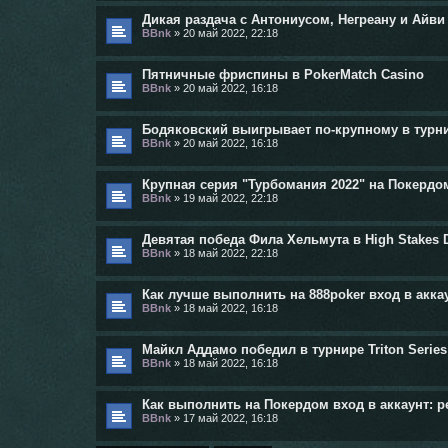
Дикая раздача с Антониусом, Негреану и Айви 
BBnk
»
20 май 2022, 22:18
Пятничные фриспины в PokerMatch Casino
BBnk
»
20 май 2022, 16:18
Бодяковский выигрывает по-крупному в турнире
BBnk
»
20 май 2022, 16:18
Крупная серия "Турбомания 2022" на Покердо
BBnk
»
19 май 2022, 22:18
Девятая победа Фила Хельмута в High Stakes 
BBnk
»
18 май 2022, 22:18
Как лучше выполнить на 888poker вход в аккау
BBnk
»
18 май 2022, 16:18
Майкл Аддамо победил в турнире Triton Series 
BBnk
»
18 май 2022, 16:18
Как выполнить на Покердом вход в аккаунт: 
BBnk
»
17 май 2022, 16:18