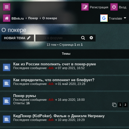
Регистрация
Вход
Покер
О покере
BBnk.ru
Translate
О покере
ПОИСК
РАСШИРЕННЫЙ ПО
НОВАЯ ТЕМА
13 тем • Страница
1
из
1
Темы
Как из России пополнить счет в покер-руме
Последнее сообщение
-AA-
«
07 апр 2021, 16:52
Как определить, что оппонент не блефует?
Последнее сообщение
-AA-
«
01 май 2020, 23:28
Покер румы
Последнее сообщение
-AA-
«
16 апр 2020, 18:00
Ответы:
16
1
2
КидПокер (KidPoker). Фильм о Даниэле Негреану
Последнее сообщение
-AA-
«
10 апр 2020, 19:29