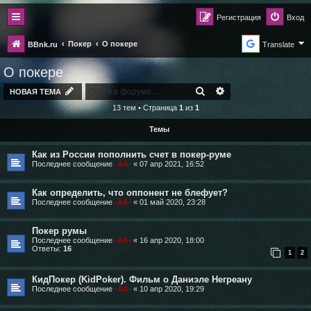
Регистрация
Вход
Покер
О покере
BBnk.ru
Translate
О покере
ПОИСК
РАСШИРЕННЫЙ ПО
НОВАЯ ТЕМА
13 тем • Страница
1
из
1
Темы
Как из России пополнить счет в покер-руме
Последнее сообщение
-AA-
«
07 апр 2021, 16:52
Как определить, что оппонент не блефует?
Последнее сообщение
-AA-
«
01 май 2020, 23:28
Покер румы
Последнее сообщение
-AA-
«
16 апр 2020, 18:00
Ответы:
16
1
2
КидПокер (KidPoker). Фильм о Даниэле Негреану
Последнее сообщение
-AA-
«
10 апр 2020, 19:29