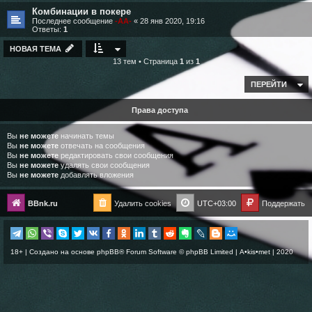
Комбинации в покере
Последнее сообщение
-AA-
«
28 янв 2020, 19:16
Ответы:
1
НОВАЯ ТЕМА
13 тем • Страница
1
из
1
ПЕРЕЙТИ
Права доступа
Вы
не можете
начинать темы
Вы
не можете
отвечать на сообщения
Вы
не можете
редактировать свои сообщения
Вы
не можете
удалять свои сообщения
Вы
не можете
добавлять вложения
BBnk.ru
Удалить cookies
UTC+03:00
Поддержать
18+ | Создано на основе
phpBB
® Forum Software © phpBB Limited |
A•kis•met
| 2020