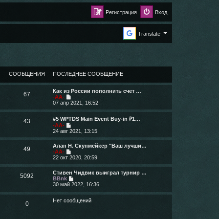
Регистрация
Вход
Translate
СООБЩЕНИЯ
ПОСЛЕДНЕЕ СООБЩЕНИЕ
Как из России пополнить счет …
67
П
-AA-
е
07 апр 2021, 16:52
р
е
#5 WPTDS Main Event Buy-in ₽1…
й
43
П
-AA-
т
е
24 авг 2021, 13:15
и
р
к
е
п
Алан Н. Скунмейкер "Ваш лучши…
й
49
о
П
-AA-
т
с
е
22 окт 2020, 20:59
и
л
р
к
е
е
п
Стивен Чидвик выиграл турнир …
д
й
5092
о
П
BBnk
н
т
с
е
30 май 2022, 16:36
е
и
л
р
м
к
е
е
у
п
Нет сообщений
д
й
с
0
о
н
т
о
с
е
и
о
л
м