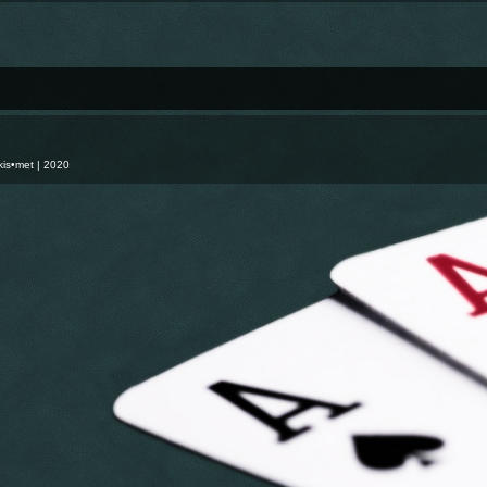
kis•met
| 2020