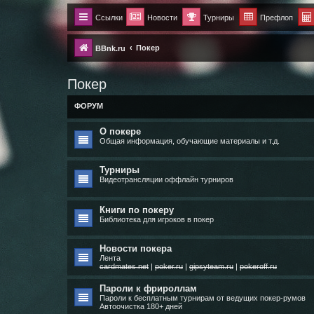
Ссылки
Новости
Турниры
Префлоп
Покер
BBnk.ru
Покер
ФОРУМ
О покере
Общая информация, обучающие материалы и т.д.
Турниры
Видеотрансляции оффлайн турниров
Книги по покеру
Библиотека для игроков в покер
Новости покера
Лента
cardmates.net
|
poker.ru
|
gipsyteam.ru
|
pokeroff.ru
Пароли к фрироллам
Пароли к бесплатным турнирам от ведущих покер-румов
Автоочистка 180+ дней