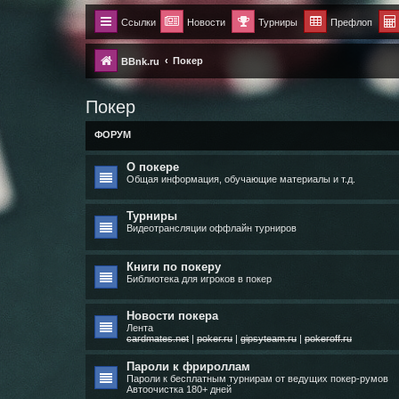
Ссылки
Новости
Турниры
Префлоп
Покер
BBnk.ru
Покер
ФОРУМ
О покере
Общая информация, обучающие материалы и т.д.
Турниры
Видеотрансляции оффлайн турниров
Книги по покеру
Библиотека для игроков в покер
Новости покера
Лента
cardmates.net
|
poker.ru
|
gipsyteam.ru
|
pokeroff.ru
Пароли к фрироллам
Пароли к бесплатным турнирам от ведущих покер-румов
Автоочистка 180+ дней