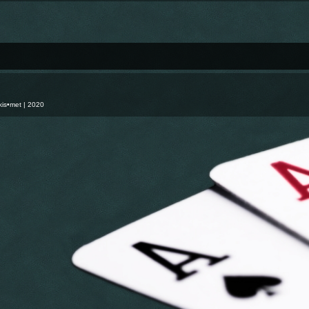
kis•met
| 2020