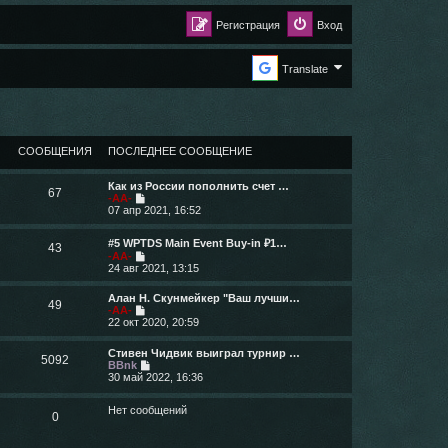
Регистрация
Вход
Translate
СООБЩЕНИЯ
ПОСЛЕДНЕЕ СООБЩЕНИЕ
Как из России пополнить счет …
67
П
-AA-
е
07 апр 2021, 16:52
р
е
#5 WPTDS Main Event Buy-in ₽1…
й
43
П
-AA-
т
е
24 авг 2021, 13:15
и
р
к
е
п
Алан Н. Скунмейкер "Ваш лучши…
й
49
о
П
-AA-
т
с
е
22 окт 2020, 20:59
и
л
р
к
е
е
п
Стивен Чидвик выиграл турнир …
д
й
5092
о
П
BBnk
н
т
с
е
30 май 2022, 16:36
е
и
л
р
м
к
е
е
у
п
Нет сообщений
д
й
с
0
о
н
т
о
с
е
и
о
л
м