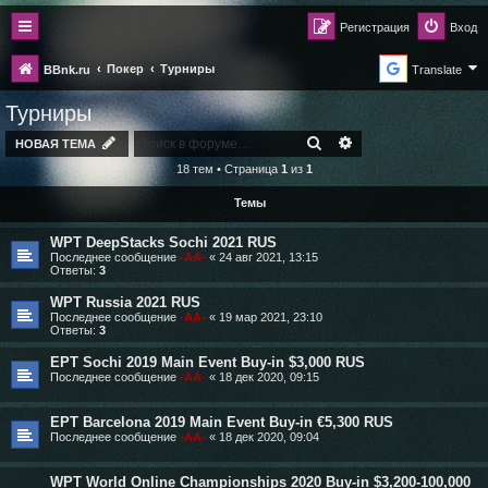
Регистрация
Вход
Покер
Турниры
BBnk.ru
Translate
Турниры
ПОИСК
РАСШИРЕННЫЙ ПО
НОВАЯ ТЕМА
18 тем • Страница
1
из
1
Темы
WPT DeepStacks Sochi 2021 RUS
Последнее сообщение
-AA-
«
24 авг 2021, 13:15
Ответы:
3
WPT Russia 2021 RUS
Последнее сообщение
-AA-
«
19 мар 2021, 23:10
Ответы:
3
EPT Sochi 2019 Main Event Buy-in $3,000 RUS
Последнее сообщение
-AA-
«
18 дек 2020, 09:15
EPT Barcelona 2019 Main Event Buy-in €5,300 RUS
Последнее сообщение
-AA-
«
18 дек 2020, 09:04
WPT World Online Championships 2020 Buy-in $3,200-100,000