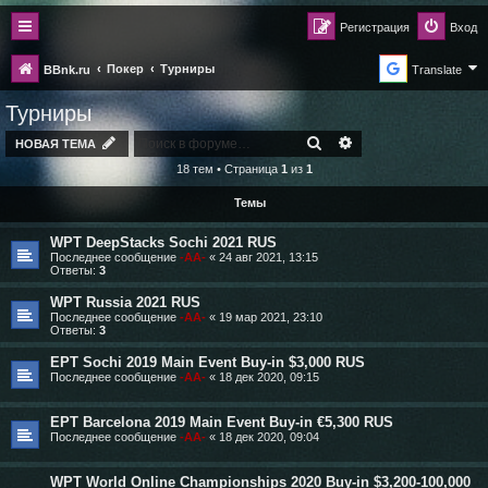
Регистрация
Вход
Покер
Турниры
BBnk.ru
Translate
Турниры
ПОИСК
РАСШИРЕННЫЙ ПО
НОВАЯ ТЕМА
18 тем • Страница
1
из
1
Темы
WPT DeepStacks Sochi 2021 RUS
Последнее сообщение
-AA-
«
24 авг 2021, 13:15
Ответы:
3
WPT Russia 2021 RUS
Последнее сообщение
-AA-
«
19 мар 2021, 23:10
Ответы:
3
EPT Sochi 2019 Main Event Buy-in $3,000 RUS
Последнее сообщение
-AA-
«
18 дек 2020, 09:15
EPT Barcelona 2019 Main Event Buy-in €5,300 RUS
Последнее сообщение
-AA-
«
18 дек 2020, 09:04
WPT World Online Championships 2020 Buy-in $3,200-100,000