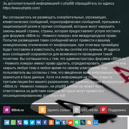
За дополнительной информацией о phpBB обращайтесь по адресу
https://www.phpbb.com/
.
Вы соглашаетесь не размещать оскорбительных, угрожающих,
клеветнических сообщений, порнографических сообщений, призывов к
национальной розни и прочих сообщений, которые могут нарушить
законы вашей страны, страны, которая предоставляет услуги хостинга
для форумов «BBnk.ru - Немного покера» или международное право.
Попытки размещения таких сообщений могут привести к вашему
немедленному отключению от конференции, при этом ваш провайдер
будет поставлен в известность, если мы сочтём это нужным. IP-адреса
всех сообщений сохраняются для возможности проведения такой
политики. Вы соглашаетесь с тем, что администраторы форумов «BBnk.ru
- Немного покера» имеют право удалить, отредактировать, перенести или
закрыть любую тему в любое время по своему усмотрению. Как
пользователь вы согласны с тем, что введённая вами информация будет
храниться в базе данных. Хотя эта информация не будет открыта
третьим лицам без вашего разрешения, ни администрация конференции
«BBnk.ru - Немного покера», ни phpBB Limited не может быть
ответственна за действия хакеров, которые могут привести к
несанкционированному доступу к ней.
BBnk.ru
Удалить cookies
UTC+03:00
Поддержать