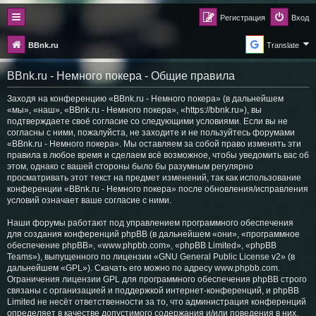
Регистрация
Вход
BBnk.ru
Translate
BBnk.ru - Немного покера - Общие правила
Заходя на конференцию «BBnk.ru - Немного покера» (в дальнейшем
«мы», «наш», «BBnk.ru - Немного покера», «https://bbnk.ru»), вы
подтверждаете своё согласие со следующими условиями. Если вы не
согласны с ними, пожалуйста, не заходите и не пользуйтесь форумами
«BBnk.ru - Немного покера». Мы оставляем за собой право изменять эти
правила в любое время и сделаем всё возможное, чтобы уведомить вас об
этом, однако с вашей стороны было бы разумным регулярно
просматривать этот текст на предмет изменений, так как использование
конференции «BBnk.ru - Немного покера» после обновления/исправления
условий означает ваше согласие с ними.
Наши форумы работают под управлением программного обеспечения
для создания конференций phpBB (в дальнейшем «они», «программное
обеспечение phpBB», «www.phpbb.com», «phpBB Limited», «phpBB
Teams»), выпущенного по лицензии «
GNU General Public License v2
» (в
дальнейшем «GPL»). Скачать его можно по адресу
www.phpbb.com
.
Ограничения лицензии GPL для программного обеспечения phpBB строго
связаны с организацией и поддержкой интернет-конференций, и phpBB
Limited не несёт ответственности за то, что администрация конференций
определяет в качестве допустимого содержания и/или поведения в них.