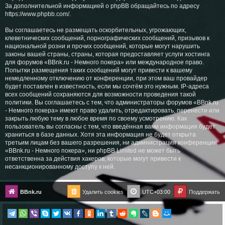
За дополнительной информацией о phpBB обращайтесь по адресу
https://www.phpbb.com/
.
Вы соглашаетесь не размещать оскорбительных, угрожающих,
клеветнических сообщений, порнографических сообщений, призывов к
национальной розни и прочих сообщений, которые могут нарушить
законы вашей страны, страны, которая предоставляет услуги хостинга
для форумов «BBnk.ru - Немного покера» или международное право.
Попытки размещения таких сообщений могут привести к вашему
немедленному отключению от конференции, при этом ваш провайдер
будет поставлен в известность, если мы сочтём это нужным. IP-адреса
всех сообщений сохраняются для возможности проведения такой
политики. Вы соглашаетесь с тем, что администраторы форумов «BBnk.ru
- Немного покера» имеют право удалить, отредактировать, перенести или
закрыть любую тему в любое время по своему усмотрению. Как
пользователь вы согласны с тем, что введённая вами информация будет
храниться в базе данных. Хотя эта информация не будет открыта
третьим лицам без вашего разрешения, ни администрация конференции
«BBnk.ru - Немного покера», ни phpBB Limited не может быть
ответственна за действия хакеров, которые могут привести к
несанкционированному доступу к ней.
BBnk.ru
Удалить cookies
UTC+03:00
Поддержать