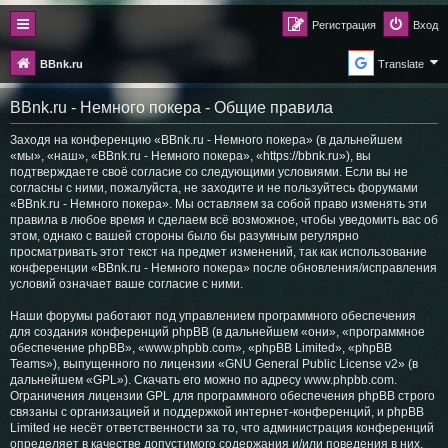
Регистрация
Вход
BBnk.ru
Translate
BBnk.ru - Немного покера - Общие правила
Заходя на конференцию «BBnk.ru - Немного покера» (в дальнейшем
«мы», «наш», «BBnk.ru - Немного покера», «https://bbnk.ru»), вы
подтверждаете своё согласие со следующими условиями. Если вы не
согласны с ними, пожалуйста, не заходите и не пользуйтесь форумами
«BBnk.ru - Немного покера». Мы оставляем за собой право изменять эти
правила в любое время и сделаем всё возможное, чтобы уведомить вас об
этом, однако с вашей стороны было бы разумным регулярно
просматривать этот текст на предмет изменений, так как использование
конференции «BBnk.ru - Немного покера» после обновления/исправления
условий означает ваше согласие с ними.
Наши форумы работают под управлением программного обеспечения
для создания конференций phpBB (в дальнейшем «они», «программное
обеспечение phpBB», «www.phpbb.com», «phpBB Limited», «phpBB
Teams»), выпущенного по лицензии «
GNU General Public License v2
» (в
дальнейшем «GPL»). Скачать его можно по адресу
www.phpbb.com
.
Ограничения лицензии GPL для программного обеспечения phpBB строго
связаны с организацией и поддержкой интернет-конференций, и phpBB
Limited не несёт ответственности за то, что администрация конференций
определяет в качестве допустимого содержания и/или поведения в них.