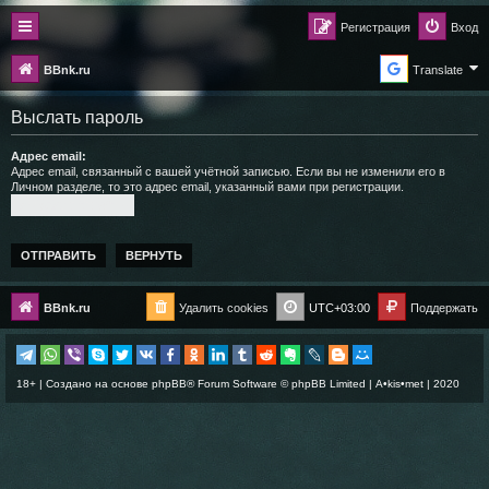
Регистрация
Вход
BBnk.ru
Translate
Выслать пароль
Адрес email:
Адрес email, связанный с вашей учётной записью. Если вы не изменили его в
Личном разделе, то это адрес email, указанный вами при регистрации.
BBnk.ru
Удалить cookies
UTC+03:00
Поддержать
18+ | Создано на основе
phpBB
® Forum Software © phpBB Limited |
A•kis•met
| 2020