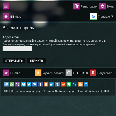
Регистрация
Вход
BBnk.ru
Translate
Выслать пароль
Адрес email:
Адрес email, связанный с вашей учётной записью. Если вы не изменили его в
Личном разделе, то это адрес email, указанный вами при регистрации.
BBnk.ru
Удалить cookies
UTC+03:00
Поддержать
18+ | Создано на основе
phpBB
® Forum Software © phpBB Limited |
A•kis•met
| 2020