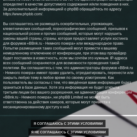
определяет в качестве допустимого содержания и/или поведения в них.
За дополнительной информацией о phpBB обращайтесь по адресу
https://www.phpbb.com/
.
Вы соглашаетесь не размещать оскорбительных, угрожающих,
клеветнических сообщений, порнографических сообщений, призывов к
национальной розни и прочих сообщений, которые могут нарушить
законы вашей страны, страны, которая предоставляет услуги хостинга
для форумов «BBnk.ru - Немного покера» или международное право.
Попытки размещения таких сообщений могут привести к вашему
немедленному отключению от конференции, при этом ваш провайдер
будет поставлен в известность, если мы сочтём это нужным. IP-адреса
всех сообщений сохраняются для возможности проведения такой
политики. Вы соглашаетесь с тем, что администраторы форумов «BBnk.ru
- Немного покера» имеют право удалить, отредактировать, перенести или
закрыть любую тему в любое время по своему усмотрению. Как
пользователь вы согласны с тем, что введённая вами информация будет
храниться в базе данных. Хотя эта информация не будет открыта
третьим лицам без вашего разрешения, ни администрация конференции
«BBnk.ru - Немного покера», ни phpBB Limited не может быть
ответственна за действия хакеров, которые могут привести к
несанкционированному доступу к ней.