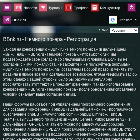
Новости
Турниры
Префлоп
Калькулятор
BBnk.ru
Translate
Язык:
BBnk.ru - Немного покера - Регистрация
Заходя на конференцию «BBnk.ru - Немного покера» (в дальнейшем
«мы», «наш», «BBnk.ru - Немного покера», «https://bbnk.ru»), вы
подтверждаете своё согласие со следующими условиями. Если вы не
согласны с ними, пожалуйста, не заходите и не пользуйтесь форумами
«BBnk.ru - Немного покера». Мы оставляем за собой право изменять эти
правила в любое время и сделаем всё возможное, чтобы уведомить вас об
этом, однако с вашей стороны было бы разумным регулярно
просматривать этот текст на предмет изменений, так как использование
конференции «BBnk.ru - Немного покера» после обновления/исправления
условий означает ваше согласие с ними.
Наши форумы работают под управлением программного обеспечения
для создания конференций phpBB (в дальнейшем «они», «программное
обеспечение phpBB», «www.phpbb.com», «phpBB Limited», «phpBB
Teams»), выпущенного по лицензии «
GNU General Public License v2
» (в
дальнейшем «GPL»). Скачать его можно по адресу
www.phpbb.com
.
Ограничения лицензии GPL для программного обеспечения phpBB строго
связаны с организацией и поддержкой интернет-конференций, и phpBB
Limited не несёт ответственности за то, что администрация конференций