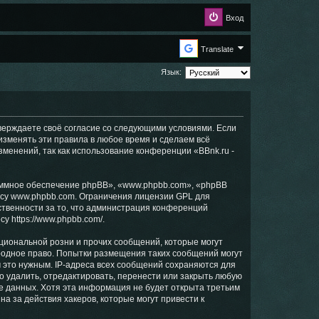
Вход
Translate
Язык:
дтверждаете своё согласие со следующими условиями. Если
 изменять эти правила в любое время и сделаем всё
зменений, так как использование конференции «BBnk.ru -
ммное обеспечение phpBB», «www.phpbb.com», «phpBB
есу
www.phpbb.com
. Ограничения лицензии GPL для
ственности за то, что администрация конференций
есу
https://www.phpbb.com/
.
циональной розни и прочих сообщений, которые могут
ародное право. Попытки размещения таких сообщений могут
 это нужным. IP-адреса всех сообщений сохраняются для
о удалить, отредактировать, перенести или закрыть любую
зе данных. Хотя эта информация не будет открыта третьим
а за действия хакеров, которые могут привести к