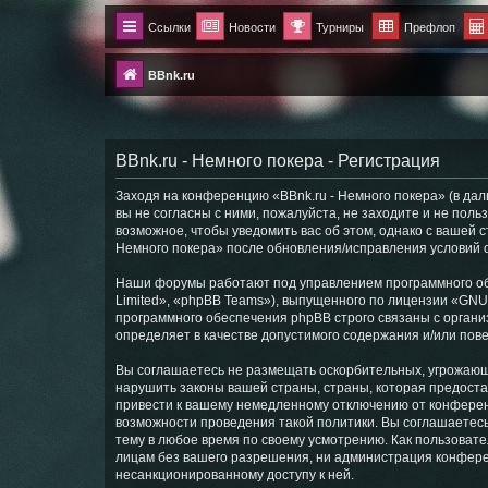
Ссылки
Новости
Турниры
Префлоп
BBnk.ru
BBnk.ru - Немного покера - Регистрация
Заходя на конференцию «BBnk.ru - Немного покера» (в даль
вы не согласны с ними, пожалуйста, не заходите и не пол
возможное, чтобы уведомить вас об этом, однако с вашей 
Немного покера» после обновления/исправления условий о
Наши форумы работают под управлением программного об
Limited», «phpBB Teams»), выпущенного по лицензии «
GNU 
программного обеспечения phpBB строго связаны с органи
определяет в качестве допустимого содержания и/или по
Вы соглашаетесь не размещать оскорбительных, угрожающ
нарушить законы вашей страны, страны, которая предоста
привести к вашему немедленному отключению от конференц
возможности проведения такой политики. Вы соглашаетесь
тему в любое время по своему усмотрению. Как пользовате
лицам без вашего разрешения, ни администрация конференц
несанкционированному доступу к ней.