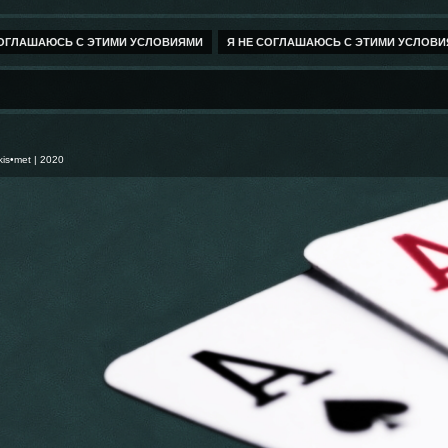
kis•met
| 2020