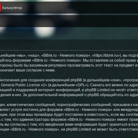
Калькулятор
нейшем «мы», «наш», «BBnk.ru - Немного покера», «https://bbnk.ru»), вы по
ьзуйтесь форумами «BBnk.ru - Немного покера». Мы оставляем за собой право
стороны было бы разумным регулярно просматривать этот текст на предмет и
значает ваше согласие с ними.
еспечения для создания конференций phpBB (в дальнейшем «они», «програ
General Public License v2
» (в дальнейшем «GPL»). Скачать его можно по адр
зацией и поддержкой интернет-конференций, и phpBB Limited не несёт ответ
ведения в них. За дополнительной информацией о phpBB обращайтесь по адр
их, клеветнических сообщений, порнографических сообщений, призывов к на
вляет услуги хостинга для форумов «BBnk.ru - Немного покера» или междун
ии, при этом ваш провайдер будет поставлен в известность, если мы сочтём
 с тем, что администраторы форумов «BBnk.ru - Немного покера» имеют прав
ль вы согласны с тем, что введённая вами информация будет храниться в ба
ии «BBnk.ru - Немного покера», ни phpBB Limited не может быть ответственн