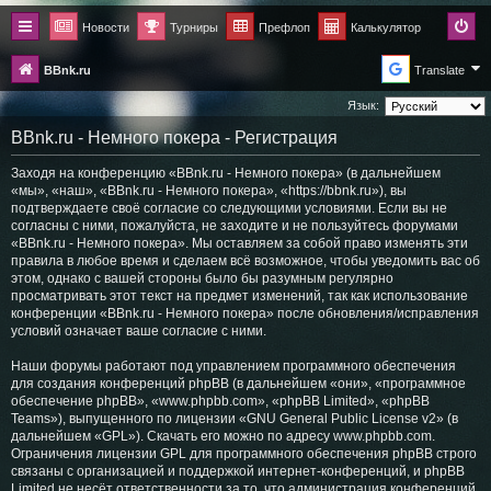
Новости
Турниры
Префлоп
Калькулятор
BBnk.ru
Translate
Язык:
BBnk.ru - Немного покера - Регистрация
Заходя на конференцию «BBnk.ru - Немного покера» (в дальнейшем
«мы», «наш», «BBnk.ru - Немного покера», «https://bbnk.ru»), вы
подтверждаете своё согласие со следующими условиями. Если вы не
согласны с ними, пожалуйста, не заходите и не пользуйтесь форумами
«BBnk.ru - Немного покера». Мы оставляем за собой право изменять эти
правила в любое время и сделаем всё возможное, чтобы уведомить вас об
этом, однако с вашей стороны было бы разумным регулярно
просматривать этот текст на предмет изменений, так как использование
конференции «BBnk.ru - Немного покера» после обновления/исправления
условий означает ваше согласие с ними.
Наши форумы работают под управлением программного обеспечения
для создания конференций phpBB (в дальнейшем «они», «программное
обеспечение phpBB», «www.phpbb.com», «phpBB Limited», «phpBB
Teams»), выпущенного по лицензии «
GNU General Public License v2
» (в
дальнейшем «GPL»). Скачать его можно по адресу
www.phpbb.com
.
Ограничения лицензии GPL для программного обеспечения phpBB строго
связаны с организацией и поддержкой интернет-конференций, и phpBB
Limited не несёт ответственности за то, что администрация конференций