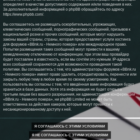
определяет в качестве допустимого содержания и/или поведения в них.
За дополнительной информацией о phpBB обращайтесь по адресу
https://www.phpbb.com/
.
Вы соглашаетесь не размещать оскорбительных, угрожающих,
клеветнических сообщений, порнографических сообщений, призывов к
национальной розни и прочих сообщений, которые могут нарушить
законы вашей страны, страны, которая предоставляет услуги хостинга
для форумов «BBnk.ru - Немного покера» или международное право.
Попытки размещения таких сообщений могут привести к вашему
немедленному отключению от конференции, при этом ваш провайдер
будет поставлен в известность, если мы сочтём это нужным. IP-адреса
всех сообщений сохраняются для возможности проведения такой
политики. Вы соглашаетесь с тем, что администраторы форумов «BBnk.ru
- Немного покера» имеют право удалить, отредактировать, перенести или
закрыть любую тему в любое время по своему усмотрению. Как
пользователь вы согласны с тем, что введённая вами информация будет
храниться в базе данных. Хотя эта информация не будет открыта
третьим лицам без вашего разрешения, ни администрация конференции
«BBnk.ru - Немного покера», ни phpBB Limited не может быть
ответственна за действия хакеров, которые могут привести к
несанкционированному доступу к ней.