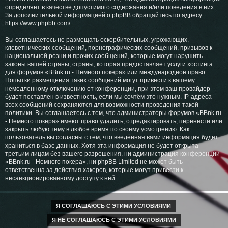
определяет в качестве допустимого содержания и/или поведения в них.
За дополнительной информацией о phpBB обращайтесь по адресу
https://www.phpbb.com/
.
Вы соглашаетесь не размещать оскорбительных, угрожающих,
клеветнических сообщений, порнографических сообщений, призывов к
национальной розни и прочих сообщений, которые могут нарушить
законы вашей страны, страны, которая предоставляет услуги хостинга
для форумов «BBnk.ru - Немного покера» или международное право.
Попытки размещения таких сообщений могут привести к вашему
немедленному отключению от конференции, при этом ваш провайдер
будет поставлен в известность, если мы сочтём это нужным. IP-адреса
всех сообщений сохраняются для возможности проведения такой
политики. Вы соглашаетесь с тем, что администраторы форумов «BBnk.ru
- Немного покера» имеют право удалить, отредактировать, перенести или
закрыть любую тему в любое время по своему усмотрению. Как
пользователь вы согласны с тем, что введённая вами информация будет
храниться в базе данных. Хотя эта информация не будет открыта
третьим лицам без вашего разрешения, ни администрация конференции
«BBnk.ru - Немного покера», ни phpBB Limited не может быть
ответственна за действия хакеров, которые могут привести к
несанкционированному доступу к ней.