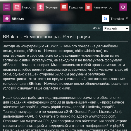
Новости
Турниры
Префлоп
Калькулятор
BBnk.ru
Translate
Язык:
BBnk.ru - Немного покера - Регистрация
Заходя на конференцию «BBnk.ru - Немного покера» (в дальнейшем
«мы», «наш», «BBnk.ru - Немного покера», «https://bbnk.ru»), вы
подтверждаете своё согласие со следующими условиями. Если вы не
согласны с ними, пожалуйста, не заходите и не пользуйтесь форумами
«BBnk.ru - Немного покера». Мы оставляем за собой право изменять эти
правила в любое время и сделаем всё возможное, чтобы уведомить вас об
этом, однако с вашей стороны было бы разумным регулярно
просматривать этот текст на предмет изменений, так как использование
конференции «BBnk.ru - Немного покера» после обновления/исправления
условий означает ваше согласие с ними.
Наши форумы работают под управлением программного обеспечения
для создания конференций phpBB (в дальнейшем «они», «программное
обеспечение phpBB», «www.phpbb.com», «phpBB Limited», «phpBB
Teams»), выпущенного по лицензии «
GNU General Public License v2
» (в
дальнейшем «GPL»). Скачать его можно по адресу
www.phpbb.com
.
Ограничения лицензии GPL для программного обеспечения phpBB строго
связаны с организацией и поддержкой интернет-конференций, и phpBB
Limited не несёт ответственности за то, что администрация конференций