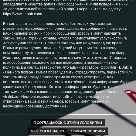
определяет в качестве допустимого содержания и/или поведения в них.
За дополнительной информацией о phpBB обращайтесь по адресу
https://www.phpbb.com/
.
Вы соглашаетесь не размещать оскорбительных, угрожающих,
клеветнических сообщений, порнографических сообщений, призывов к
национальной розни и прочих сообщений, которые могут нарушить
законы вашей страны, страны, которая предоставляет услуги хостинга
для форумов «BBnk.ru - Немного покера» или международное право.
Попытки размещения таких сообщений могут привести к вашему
немедленному отключению от конференции, при этом ваш провайдер
будет поставлен в известность, если мы сочтём это нужным. IP-адреса
всех сообщений сохраняются для возможности проведения такой
политики. Вы соглашаетесь с тем, что администраторы форумов «BBnk.ru
- Немного покера» имеют право удалить, отредактировать, перенести или
закрыть любую тему в любое время по своему усмотрению. Как
пользователь вы согласны с тем, что введённая вами информация будет
храниться в базе данных. Хотя эта информация не будет открыта
третьим лицам без вашего разрешения, ни администрация конференции
«BBnk.ru - Немного покера», ни phpBB Limited не может быть
ответственна за действия хакеров, которые могут привести к
несанкционированному доступу к ней.