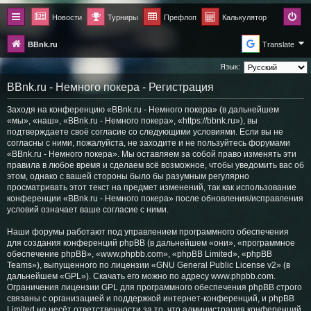
Новости
Турниры
Префлоп
Калькулятор
BBnk.ru
Translate
Язык:
BBnk.ru - Немного покера - Регистрация
Заходя на конференцию «BBnk.ru - Немного покера» (в дальнейшем
«мы», «наш», «BBnk.ru - Немного покера», «https://bbnk.ru»), вы
подтверждаете своё согласие со следующими условиями. Если вы не
согласны с ними, пожалуйста, не заходите и не пользуйтесь форумами
«BBnk.ru - Немного покера». Мы оставляем за собой право изменять эти
правила в любое время и сделаем всё возможное, чтобы уведомить вас об
этом, однако с вашей стороны было бы разумным регулярно
просматривать этот текст на предмет изменений, так как использование
конференции «BBnk.ru - Немного покера» после обновления/исправления
условий означает ваше согласие с ними.
Наши форумы работают под управлением программного обеспечения
для создания конференций phpBB (в дальнейшем «они», «программное
обеспечение phpBB», «www.phpbb.com», «phpBB Limited», «phpBB
Teams»), выпущенного по лицензии «
GNU General Public License v2
» (в
дальнейшем «GPL»). Скачать его можно по адресу
www.phpbb.com
.
Ограничения лицензии GPL для программного обеспечения phpBB строго
связаны с организацией и поддержкой интернет-конференций, и phpBB
Limited не несёт ответственности за то, что администрация конференций