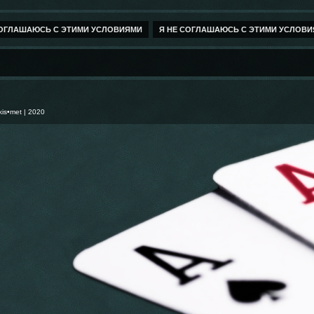
kis•met
| 2020