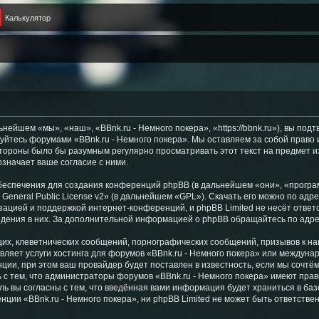
Калькулятор
нейшем «мы», «наш», «BBnk.ru - Немного покера», «https://bbnk.ru»), вы по
ьзуйтесь форумами «BBnk.ru - Немного покера». Мы оставляем за собой право
стороны было бы разумным регулярно просматривать этот текст на предмет и
значает ваше согласие с ними.
еспечения для создания конференций phpBB (в дальнейшем «они», «програ
General Public License v2
» (в дальнейшем «GPL»). Скачать его можно по адр
зацией и поддержкой интернет-конференций, и phpBB Limited не несёт ответ
ведения в них. За дополнительной информацией о phpBB обращайтесь по адр
их, клеветнических сообщений, порнографических сообщений, призывов к на
вляет услуги хостинга для форумов «BBnk.ru - Немного покера» или междун
ии, при этом ваш провайдер будет поставлен в известность, если мы сочтём
 с тем, что администраторы форумов «BBnk.ru - Немного покера» имеют прав
ль вы согласны с тем, что введённая вами информация будет храниться в ба
ии «BBnk.ru - Немного покера», ни phpBB Limited не может быть ответственн