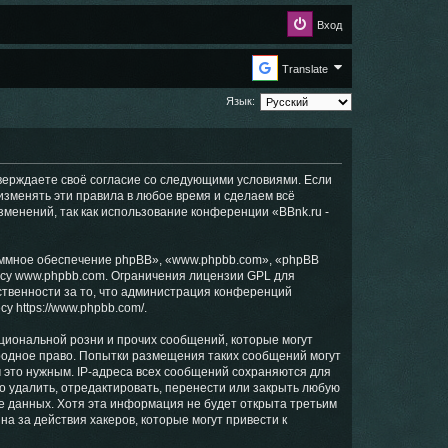
Вход
Translate
Язык:
дтверждаете своё согласие со следующими условиями. Если
 изменять эти правила в любое время и сделаем всё
зменений, так как использование конференции «BBnk.ru -
ммное обеспечение phpBB», «www.phpbb.com», «phpBB
есу
www.phpbb.com
. Ограничения лицензии GPL для
ственности за то, что администрация конференций
есу
https://www.phpbb.com/
.
циональной розни и прочих сообщений, которые могут
ародное право. Попытки размещения таких сообщений могут
 это нужным. IP-адреса всех сообщений сохраняются для
о удалить, отредактировать, перенести или закрыть любую
зе данных. Хотя эта информация не будет открыта третьим
а за действия хакеров, которые могут привести к