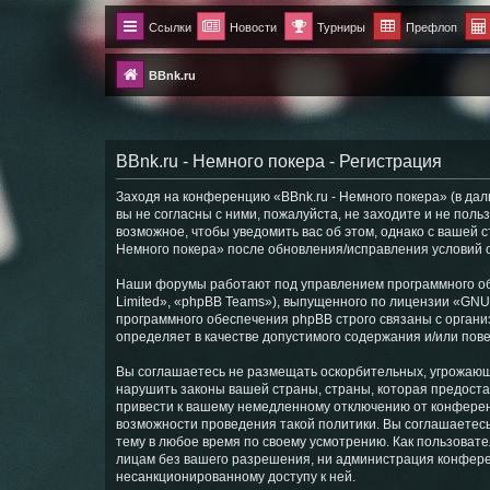
Ссылки
Новости
Турниры
Префлоп
BBnk.ru
BBnk.ru - Немного покера - Регистрация
Заходя на конференцию «BBnk.ru - Немного покера» (в даль
вы не согласны с ними, пожалуйста, не заходите и не пол
возможное, чтобы уведомить вас об этом, однако с вашей 
Немного покера» после обновления/исправления условий о
Наши форумы работают под управлением программного об
Limited», «phpBB Teams»), выпущенного по лицензии «
GNU 
программного обеспечения phpBB строго связаны с органи
определяет в качестве допустимого содержания и/или по
Вы соглашаетесь не размещать оскорбительных, угрожающ
нарушить законы вашей страны, страны, которая предоста
привести к вашему немедленному отключению от конференц
возможности проведения такой политики. Вы соглашаетесь
тему в любое время по своему усмотрению. Как пользовате
лицам без вашего разрешения, ни администрация конференц
несанкционированному доступу к ней.