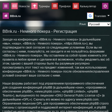
Новости
Турниры
Префлоп
Калькулятор
BBnk.ru
Translate
Язык:
BBnk.ru - Немного покера - Регистрация
Заходя на конференцию «BBnk.ru - Немного покера» (в дальнейшем
«мы», «наш», «BBnk.ru - Немного покера», «https://bbnk.ru»), вы
подтверждаете своё согласие со следующими условиями. Если вы не
согласны с ними, пожалуйста, не заходите и не пользуйтесь форумами
«BBnk.ru - Немного покера». Мы оставляем за собой право изменять эти
правила в любое время и сделаем всё возможное, чтобы уведомить вас об
этом, однако с вашей стороны было бы разумным регулярно
просматривать этот текст на предмет изменений, так как использование
конференции «BBnk.ru - Немного покера» после обновления/исправления
условий означает ваше согласие с ними.
Наши форумы работают под управлением программного обеспечения
для создания конференций phpBB (в дальнейшем «они», «программное
обеспечение phpBB», «www.phpbb.com», «phpBB Limited», «phpBB
Teams»), выпущенного по лицензии «
GNU General Public License v2
» (в
дальнейшем «GPL»). Скачать его можно по адресу
www.phpbb.com
.
Ограничения лицензии GPL для программного обеспечения phpBB строго
связаны с организацией и поддержкой интернет-конференций, и phpBB
Limited не несёт ответственности за то, что администрация конференций