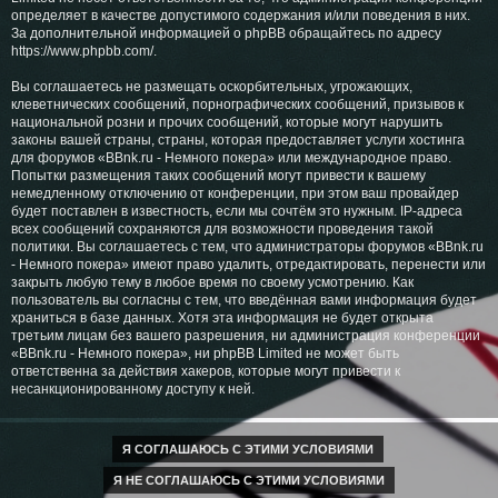
определяет в качестве допустимого содержания и/или поведения в них.
За дополнительной информацией о phpBB обращайтесь по адресу
https://www.phpbb.com/
.
Вы соглашаетесь не размещать оскорбительных, угрожающих,
клеветнических сообщений, порнографических сообщений, призывов к
национальной розни и прочих сообщений, которые могут нарушить
законы вашей страны, страны, которая предоставляет услуги хостинга
для форумов «BBnk.ru - Немного покера» или международное право.
Попытки размещения таких сообщений могут привести к вашему
немедленному отключению от конференции, при этом ваш провайдер
будет поставлен в известность, если мы сочтём это нужным. IP-адреса
всех сообщений сохраняются для возможности проведения такой
политики. Вы соглашаетесь с тем, что администраторы форумов «BBnk.ru
- Немного покера» имеют право удалить, отредактировать, перенести или
закрыть любую тему в любое время по своему усмотрению. Как
пользователь вы согласны с тем, что введённая вами информация будет
храниться в базе данных. Хотя эта информация не будет открыта
третьим лицам без вашего разрешения, ни администрация конференции
«BBnk.ru - Немного покера», ни phpBB Limited не может быть
ответственна за действия хакеров, которые могут привести к
несанкционированному доступу к ней.