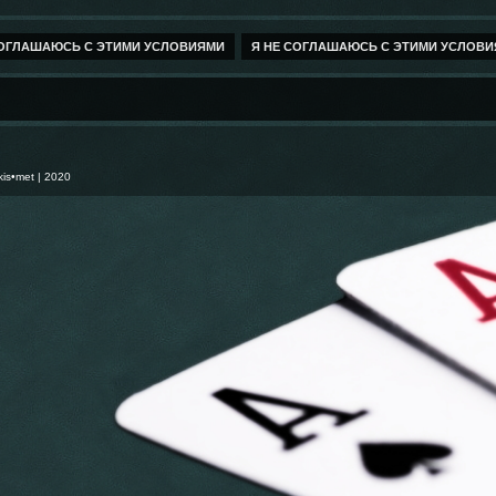
kis•met
| 2020