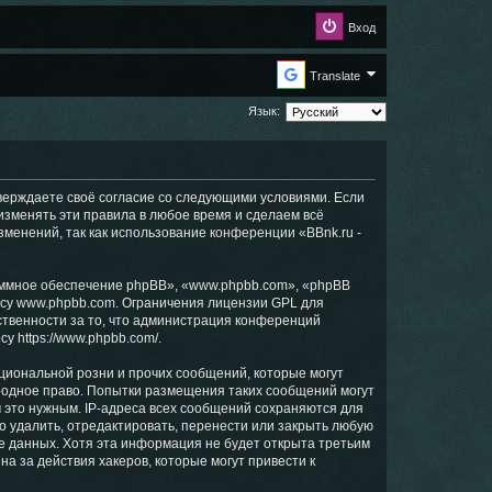
Вход
Translate
Язык:
дтверждаете своё согласие со следующими условиями. Если
 изменять эти правила в любое время и сделаем всё
зменений, так как использование конференции «BBnk.ru -
ммное обеспечение phpBB», «www.phpbb.com», «phpBB
есу
www.phpbb.com
. Ограничения лицензии GPL для
ственности за то, что администрация конференций
есу
https://www.phpbb.com/
.
циональной розни и прочих сообщений, которые могут
ародное право. Попытки размещения таких сообщений могут
 это нужным. IP-адреса всех сообщений сохраняются для
о удалить, отредактировать, перенести или закрыть любую
зе данных. Хотя эта информация не будет открыта третьим
а за действия хакеров, которые могут привести к