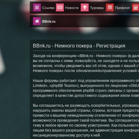
Ссылки
Новости
Турниры
Префлоп
BBnk.ru
BBnk.ru - Немного покера - Регистрация
Заходя на конференцию «BBnk.ru - Немного покера» (в даль
вы не согласны с ними, пожалуйста, не заходите и не пол
возможное, чтобы уведомить вас об этом, однако с вашей 
Немного покера» после обновления/исправления условий о
Наши форумы работают под управлением программного об
Limited», «phpBB Teams»), выпущенного по лицензии «
GNU 
программного обеспечения phpBB строго связаны с органи
определяет в качестве допустимого содержания и/или по
Вы соглашаетесь не размещать оскорбительных, угрожающ
нарушить законы вашей страны, страны, которая предоста
привести к вашему немедленному отключению от конференц
возможности проведения такой политики. Вы соглашаетесь
тему в любое время по своему усмотрению. Как пользовате
лицам без вашего разрешения, ни администрация конференц
несанкционированному доступу к ней.