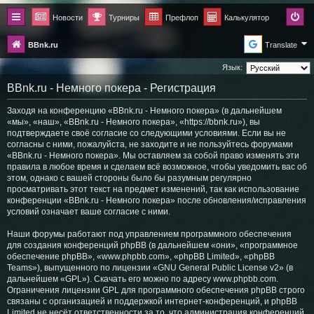
Новости
Турниры
Префлоп
Калькулятор
BBnk.ru
Translate
Язык:
BBnk.ru - Немного покера - Регистрация
Заходя на конференцию «BBnk.ru - Немного покера» (в дальнейшем
«мы», «наш», «BBnk.ru - Немного покера», «https://bbnk.ru»), вы
подтверждаете своё согласие со следующими условиями. Если вы не
согласны с ними, пожалуйста, не заходите и не пользуйтесь форумами
«BBnk.ru - Немного покера». Мы оставляем за собой право изменять эти
правила в любое время и сделаем всё возможное, чтобы уведомить вас об
этом, однако с вашей стороны было бы разумным регулярно
просматривать этот текст на предмет изменений, так как использование
конференции «BBnk.ru - Немного покера» после обновления/исправления
условий означает ваше согласие с ними.
Наши форумы работают под управлением программного обеспечения
для создания конференций phpBB (в дальнейшем «они», «программное
обеспечение phpBB», «www.phpbb.com», «phpBB Limited», «phpBB
Teams»), выпущенного по лицензии «
GNU General Public License v2
» (в
дальнейшем «GPL»). Скачать его можно по адресу
www.phpbb.com
.
Ограничения лицензии GPL для программного обеспечения phpBB строго
связаны с организацией и поддержкой интернет-конференций, и phpBB
Limited не несёт ответственности за то, что администрация конференций