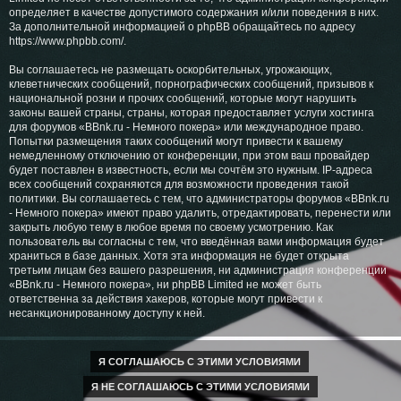
определяет в качестве допустимого содержания и/или поведения в них.
За дополнительной информацией о phpBB обращайтесь по адресу
https://www.phpbb.com/
.
Вы соглашаетесь не размещать оскорбительных, угрожающих,
клеветнических сообщений, порнографических сообщений, призывов к
национальной розни и прочих сообщений, которые могут нарушить
законы вашей страны, страны, которая предоставляет услуги хостинга
для форумов «BBnk.ru - Немного покера» или международное право.
Попытки размещения таких сообщений могут привести к вашему
немедленному отключению от конференции, при этом ваш провайдер
будет поставлен в известность, если мы сочтём это нужным. IP-адреса
всех сообщений сохраняются для возможности проведения такой
политики. Вы соглашаетесь с тем, что администраторы форумов «BBnk.ru
- Немного покера» имеют право удалить, отредактировать, перенести или
закрыть любую тему в любое время по своему усмотрению. Как
пользователь вы согласны с тем, что введённая вами информация будет
храниться в базе данных. Хотя эта информация не будет открыта
третьим лицам без вашего разрешения, ни администрация конференции
«BBnk.ru - Немного покера», ни phpBB Limited не может быть
ответственна за действия хакеров, которые могут привести к
несанкционированному доступу к ней.