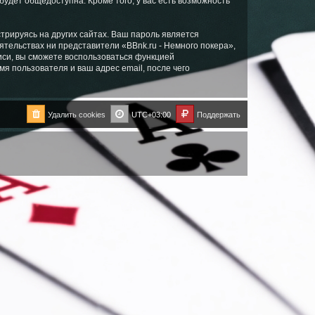
будет общедоступна. Кроме того, у вас есть возможность
рируясь на других сайтах. Ваш пароль является
оятельствах ни представители «BBnk.ru - Немного покера»,
писи, вы сможете воспользоваться функцией
 пользователя и ваш адрес email, после чего
Удалить cookies
UTC+03:00
Поддержать