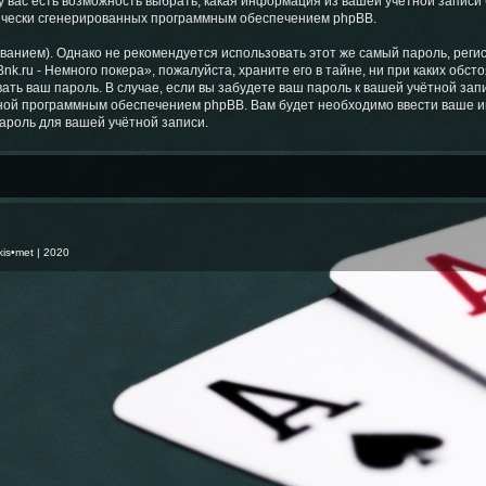
у вас есть возможность выбрать, какая информация из вашей учётной записи 
тически сгенерированных программным обеспечением phpBB.
ием). Однако не рекомендуется использовать этот же самый пароль, регист
k.ru - Немного покера», пожалуйста, храните его в тайне, ни при каких обст
вать ваш пароль. В случае, если вы забудете ваш пароль к вашей учётной за
ой программным обеспечением phpBB. Вам будет необходимо ввести ваше имя
ароль для вашей учётной записи.
kis•met
| 2020