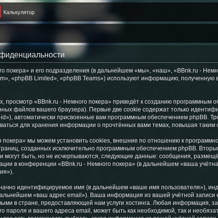
Калькулятор
онфиденциальности
о покера» и его подразделения (в дальнейшем «мы», «наш», «BBnk.ru - Немног
», «phpBB Limited», «phpBB Teams») используют информацию, полученную во
, просмотр «BBnk.ru - Немного покера» приведёт к созданию программным о
ных файлов вашего браузера). Первые две cookie содержат только идентифик
id»), автоматически присвоенные вам программным обеспечением phpBB. Тре
оваться для хранения информации о прочтённых вами темах, повышая таким
о покера» мы можем установить cookies, внешние по отношению к программн
 страниц, созданных исключительно программным обеспечением phpBB. Втор
и могут быть, но не исчерпываются, следующие данные: сообщения, размещё
ции в конференции «BBnk.ru - Немного покера» (в дальнейшем «ваша учётна
ия»).
означно идентифицируемое имя (в дальнейшем «ваше имя пользователя»), ин
 дальнейшем «ваш адрес email»). Ваша информация из вашей учётной записи 
ми в стране, предоставляющей нам услуги хостинга. Любая информация, за
о пароля и вашего адреса email, может быть как необходимой, так и необяза