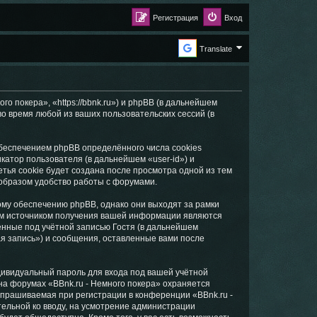
Регистрация
Вход
Translate
о покера», «https://bbnk.ru») и phpBB (в дальнейшем
 время любой из ваших пользовательских сессий (в
беспечением phpBB определённого числа cookies
атор пользователя (в дальнейшем «user-id») и
тья cookie будет создана после просмотра одной из тем
 образом удобство работы с форумами.
ому обеспечению phpBB, однако они выходят за рамки
ым источником получения вашей информации являются
нные под учётной записью Гостя (в дальнейшем
я запись») и сообщения, оставленные вами после
дивидуальный пароль для входа под вашей учётной
на форумах «BBnk.ru - Немного покера» охраняется
прашиваемая при регистрации в конференции «BBnk.ru -
тельной ко вводу, на усмотрение администрации