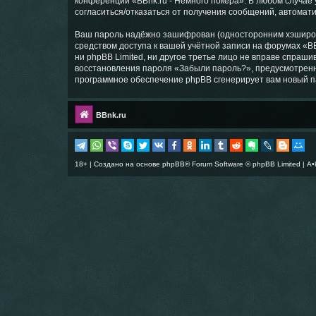
конференции «BBnk.ru - Немного покера». В любом случае 
согласиться/отказаться от получения сообщений, автома
Ваш пароль надёжно зашифрован (односторонним хэширован
средством доступа к вашей учётной записи на форумах «BBn
ни phpBB Limited, ни другое третье лицо не вправе спраши
восстановления пароля «Забыли пароль?», предусмотренн
программное обеспечение phpBB сгенерирует вам новый п
BBnk.ru
18+ | Создано на основе
phpBB
® Forum Software © phpBB Limited |
A•