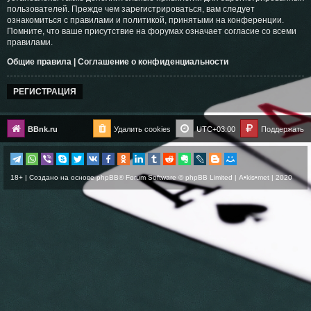
пользователей. Прежде чем зарегистрироваться, вам следует
ознакомиться с правилами и политикой, принятыми на конференции.
Помните, что ваше присутствие на форумах означает согласие со всеми
правилами.
Общие правила
|
Соглашение о конфиденциальности
РЕГИСТРАЦИЯ
BBnk.ru
Удалить cookies
UTC+03:00
Поддержать
18+ | Создано на основе
phpBB
® Forum Software © phpBB Limited |
A•kis•met
| 2020