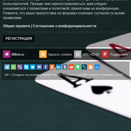
пользователей. Прежде чем зарегистрироваться, вам следует
ознакомиться с правилами и политикой, принятыми на конференции.
Помните, что ваше присутствие на форумах означает согласие со всеми
правилами.
Общие правила
|
Соглашение о конфиденциальности
РЕГИСТРАЦИЯ
BBnk.ru
Удалить cookies
UTC+03:00
Поддержать
18+ | Создано на основе
phpBB
® Forum Software © phpBB Limited |
A•kis•met
| 2020