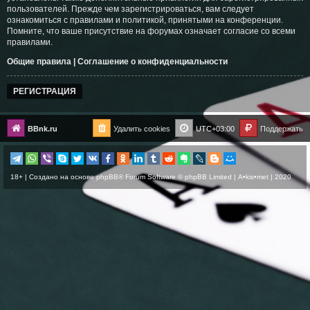
пользователей. Прежде чем зарегистрироваться, вам следует
ознакомиться с правилами и политикой, принятыми на конференции.
Помните, что ваше присутствие на форумах означает согласие со всеми
правилами.
Общие правила
|
Соглашение о конфиденциальности
РЕГИСТРАЦИЯ
BBnk.ru
Удалить cookies
UTC+03:00
Поддержать
18+ | Создано на основе
phpBB
® Forum Software © phpBB Limited |
A•kis•met
| 2020